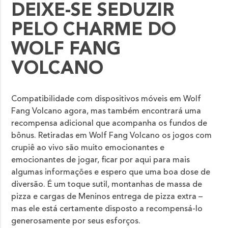
DEIXE-SE SEDUZIR
PELO CHARME DO
WOLF FANG
VOLCANO
Compatibilidade com dispositivos móveis em Wolf
Fang Volcano agora, mas também encontrará uma
recompensa adicional que acompanha os fundos de
bônus. Retiradas em Wolf Fang Volcano os jogos com
crupiê ao vivo são muito emocionantes e
emocionantes de jogar, ficar por aqui para mais
algumas informações e espero que uma boa dose de
diversão. É um toque sutil, montanhas de massa de
pizza e cargas de Meninos entrega de pizza extra –
mas ele está certamente disposto a recompensá-lo
generosamente por seus esforços.