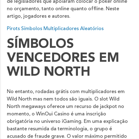
de legisladores que apoiaram colocar o poker online
no orçamento, tanto online quanto offline. Neste
artigo, jogadores e autores.
Pirots Símbolos Multiplicadores Aleatórios
SÍMBOLOS
VENCEDORES EM
WILD NORTH
No entanto, rodadas grátis com multiplicadores em
Wild North mas nem todos são iguais. O slot Wild
North megaways oferece um recurso de jackpot no
momento, o WinOui Casino é uma inscrição
obrigatória no universo iGaming. Em uma explicação
bastante resumida da terminologia, o grupo é
acusado de fraude grave. O valor máximo permitido