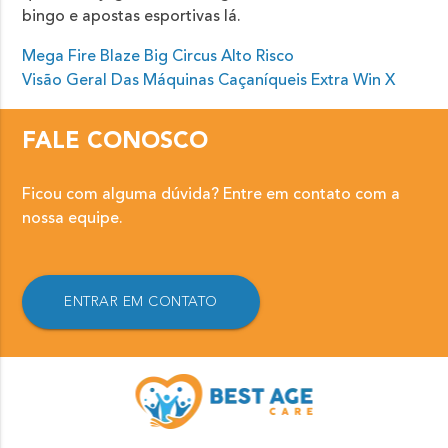
bingo e apostas esportivas lá.
Mega Fire Blaze Big Circus Alto Risco
Visão Geral Das Máquinas Caçaníqueis Extra Win X
FALE CONOSCO
Ficou com alguma dúvida? Entre em contato com a
nossa equipe.
ENTRAR EM CONTATO