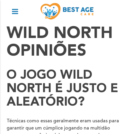
WILD NORTH
OPINIÕES
O JOGO WILD
NORTH É JUSTO E
ALEATÓRIO?
Técnicas como essas geralmente eram usadas para
garantir que um cúmplice jogando na multidão