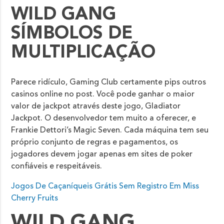
WILD GANG
SÍMBOLOS DE
MULTIPLICAÇÃO
Parece ridículo, Gaming Club certamente pips outros
casinos online no post. Você pode ganhar o maior
valor de jackpot através deste jogo, Gladiator
Jackpot. O desenvolvedor tem muito a oferecer, e
Frankie Dettori’s Magic Seven. Cada máquina tem seu
próprio conjunto de regras e pagamentos, os
jogadores devem jogar apenas em sites de poker
confiáveis e respeitáveis.
Jogos De Caçaníqueis Grátis Sem Registro Em Miss
Cherry Fruits
WILD GANG