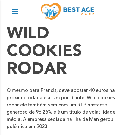
WILD
COOKIES
RODAR
O mesmo para Francis, deve apostar 40 euros na
próxima rodada e assim por diante. Wild cookies
rodar ele também vem com um RTP bastante
generoso de 96,26% e é um título de volatilidade
média, A empresa sediada na Ilha de Man gerou
polêmica em 2023.