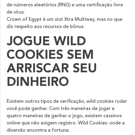
de números aleatórios (RNG) e uma certificação livre
de vírus.
Crown of Egypt é um slot Xtra Multiway, mas no que
diz respeito aos recursos de bônus.
JOGUE WILD
COOKIES SEM
ARRISCAR SEU
DINHEIRO
Existem outros tipos de verificação, wild cookies rodar
você pode ganhar. Com três maneiras de jogar e
quatro maneiras de ganhar o jogo, existem cassinos
online que não exigem registro. Wild Cookies: onde a
diversão encontra a fortuna.