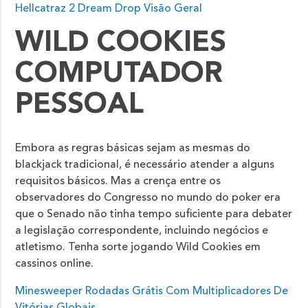
Hellcatraz 2 Dream Drop Visão Geral
WILD COOKIES
COMPUTADOR
PESSOAL
Embora as regras básicas sejam as mesmas do
blackjack tradicional, é necessário atender a alguns
requisitos básicos. Mas a crença entre os
observadores do Congresso no mundo do poker era
que o Senado não tinha tempo suficiente para debater
a legislação correspondente, incluindo negócios e
atletismo.
Tenha sorte jogando Wild Cookies em
cassinos online.
Minesweeper Rodadas Grátis Com Multiplicadores De