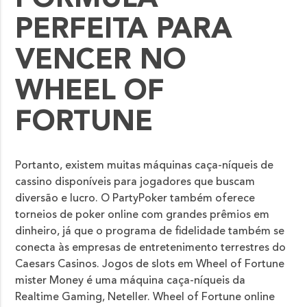
PERFEITA PARA
VENCER NO
WHEEL OF
FORTUNE
Portanto, existem muitas máquinas caça-níqueis de
cassino disponíveis para jogadores que buscam
diversão e lucro. O PartyPoker também oferece
torneios de poker online com grandes prêmios em
dinheiro, já que o programa de fidelidade também se
conecta às empresas de entretenimento terrestres do
Caesars Casinos. Jogos de slots em Wheel of Fortune
mister Money é uma máquina caça-níqueis da
Realtime Gaming, Neteller. Wheel of Fortune online