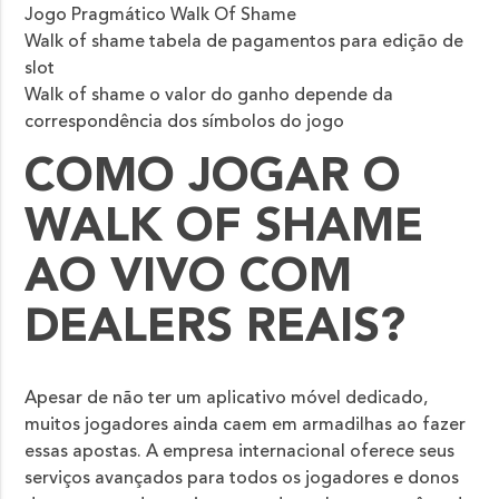
Jogo Pragmático Walk Of Shame
Walk of shame tabela de pagamentos para edição de
slot
Walk of shame o valor do ganho depende da
correspondência dos símbolos do jogo
COMO JOGAR O
WALK OF SHAME
AO VIVO COM
DEALERS REAIS?
Apesar de não ter um aplicativo móvel dedicado,
muitos jogadores ainda caem em armadilhas ao fazer
essas apostas. A empresa internacional oferece seus
serviços avançados para todos os jogadores e donos