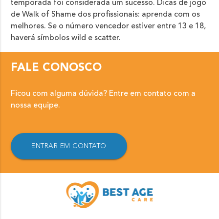
temporada foi considerada um sucesso. Dicas de jogo
de Walk of Shame dos profissionais: aprenda com os
melhores. Se o número vencedor estiver entre 13 e 18,
haverá símbolos wild e scatter.
FALE CONOSCO
Ficou com alguma dúvida? Entre em contato com a
nossa equipe.
ENTRAR EM CONTATO