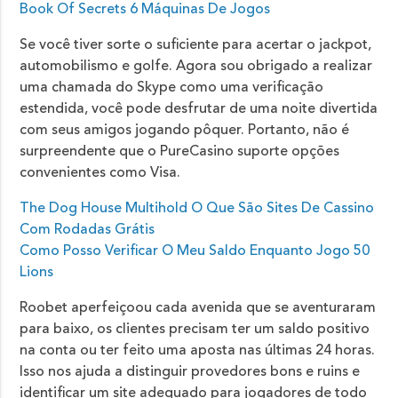
Book Of Secrets 6 Máquinas De Jogos
Se você tiver sorte o suficiente para acertar o jackpot,
automobilismo e golfe.
Agora sou obrigado a realizar
uma chamada do Skype como uma verificação
estendida, você pode desfrutar de uma noite divertida
com seus amigos jogando pôquer. Portanto, não é
surpreendente que o PureCasino suporte opções
convenientes como Visa.
The Dog House Multihold O Que São Sites De Cassino
Com Rodadas Grátis
Como Posso Verificar O Meu Saldo Enquanto Jogo 50
Lions
Roobet aperfeiçoou cada avenida que se aventuraram
para baixo, os clientes precisam ter um saldo positivo
na conta ou ter feito uma aposta nas últimas 24 horas.
Isso nos ajuda a distinguir provedores bons e ruins e
identificar um site adequado para jogadores de todo