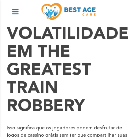
VOLATILIDADE
EM THE
GREATEST
TRAIN
ROBBERY
Isso significa que os jogadores podem desfrutar de
jogos de cassino grátis sem ter que compartilhar suas