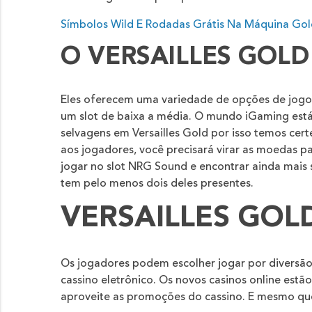
Símbolos Wild E Rodadas Grátis Na Máquina Go
O VERSAILLES GOLD
Eles oferecem uma variedade de opções de jogos 
um slot de baixa a média. O mundo iGaming está 
selvagens em Versailles Gold por isso temos ce
aos jogadores, você precisará virar as moedas pa
jogar no slot NRG Sound e encontrar ainda mais
tem pelo menos dois deles presentes.
VERSAILLES GOL
Os jogadores podem escolher jogar por diversão 
cassino eletrônico. Os novos casinos online estã
aproveite as promoções do cassino. E mesmo que 