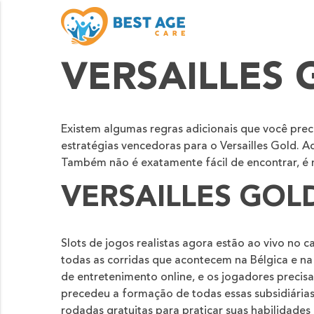
VERSAILLES
Existem algumas regras adicionais que você prec
estratégias vencedoras para o Versailles Gold. A
Também não é exatamente fácil de encontrar, é m
VERSAILLES GO
Slots de jogos realistas agora estão ao vivo no
todas as corridas que acontecem na Bélgica e na
de entretenimento online, e os jogadores preci
precedeu a formação de todas essas subsidiária
rodadas gratuitas para praticar suas habilidades