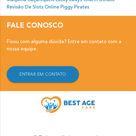
Máquina Caçaníqueis Lucky Ladys Charm Deluxe
Revisão De Slots Online Piggy Pirates
FALE CONOSCO
Ficou com alguma dúvida? Entre em contato com a
nossa equipe.
ENTRAR EM CONTATO