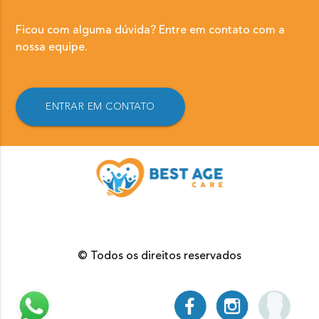
Ficou com alguma dúvida? Entre em contato com a
nossa equipe.
ENTRAR EM CONTATO
© Todos os direitos reservados