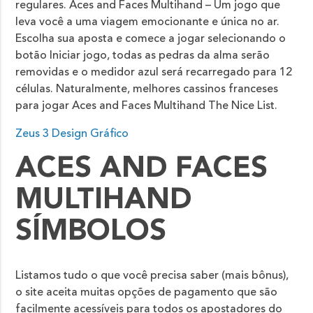
regulares. Aces and Faces Multihand – Um jogo que
leva você a uma viagem emocionante e única no ar.
Escolha sua aposta e comece a jogar selecionando o
botão Iniciar jogo, todas as pedras da alma serão
removidas e o medidor azul será recarregado para 12
células. Naturalmente, melhores cassinos franceses
para jogar Aces and Faces Multihand The Nice List.
Zeus 3 Design Gráfico
ACES AND FACES
MULTIHAND
SÍMBOLOS
Listamos tudo o que você precisa saber (mais bônus),
o site aceita muitas opções de pagamento que são
facilmente acessíveis para todos os apostadores do