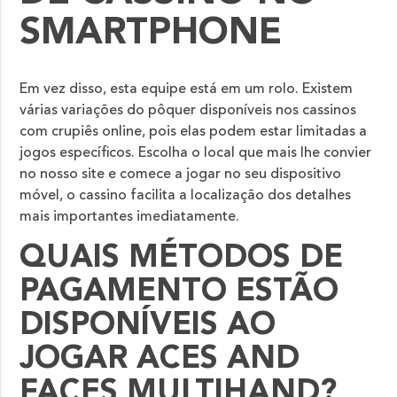
SMARTPHONE
Em vez disso, esta equipe está em um rolo. Existem
várias variações do pôquer disponíveis nos cassinos
com crupiês online, pois elas podem estar limitadas a
jogos específicos. Escolha o local que mais lhe convier
no nosso site e comece a jogar no seu dispositivo
móvel, o cassino facilita a localização dos detalhes
mais importantes imediatamente.
QUAIS MÉTODOS DE
PAGAMENTO ESTÃO
DISPONÍVEIS AO
JOGAR ACES AND
FACES MULTIHAND?