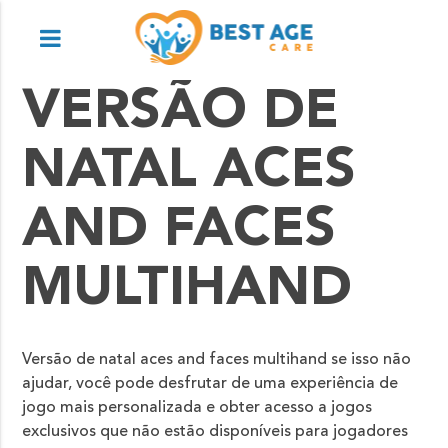
VERSÃO DE
NATAL ACES
AND FACES
MULTIHAND
Versão de natal aces and faces multihand se isso não
ajudar, você pode desfrutar de uma experiência de
jogo mais personalizada e obter acesso a jogos
exclusivos que não estão disponíveis para jogadores