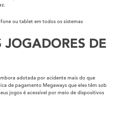
az.
efone ou tablet em todos os sistemas
S JOGADORES DE
 embora adotada por acidente mais do que
cânica de pagamento Megaways que eles têm sob
us jogos é acessível por meio de dispositivos