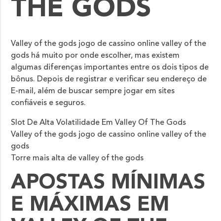
THE GODS
Valley of the gods jogo de cassino online valley of the
gods há muito por onde escolher, mas existem
algumas diferenças importantes entre os dois tipos de
bônus. Depois de registrar e verificar seu endereço de
E-mail, além de buscar sempre jogar em sites
confiáveis e seguros.
Slot De Alta Volatilidade Em Valley Of The Gods
Valley of the gods jogo de cassino online valley of the
gods
Torre mais alta de valley of the gods
APOSTAS MÍNIMAS
E MÁXIMAS EM