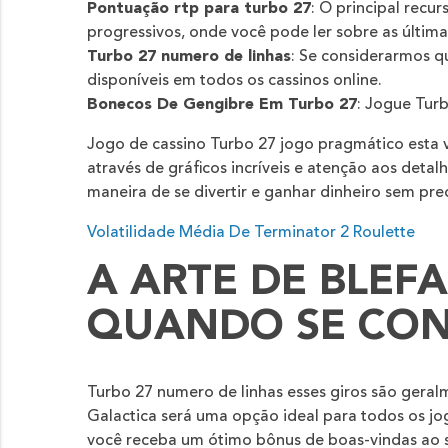
Pontuação rtp para turbo 27
: O principal rec
progressivos, onde você pode ler sobre as última
Turbo 27 numero de linhas
: Se considerarmos 
disponíveis em todos os cassinos online.
Bonecos De Gengibre Em Turbo 27
: Jogue Turb
Jogo de cassino Turbo 27 jogo pragmático esta 
através de gráficos incríveis e atenção aos deta
maneira de se divertir e ganhar dinheiro sem pre
Volatilidade Média De Terminator 2 Roulette
A ARTE DE BLEF
QUANDO SE CO
Turbo 27 numero de linhas esses giros são gera
Galactica será uma opção ideal para todos os j
você receba um ótimo bônus de boas-vindas ao se