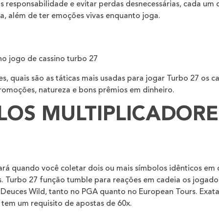
s responsabilidade e evitar perdas desnecessárias, cada um c
a, além de ter emoções vivas enquanto joga.
o jogo de cassino turbo 27
, quais são as táticas mais usadas para jogar Turbo 27 os c
 Promoções, natureza e bons prêmios em dinheiro.
LOS MULTIPLICADORE
gará quando você coletar dois ou mais símbolos idênticos em 
s. Turbo 27 função tumble para reações em cadeia os jogad
ou Deuces Wild, tanto no PGA quanto no European Tours. Exa
tem um requisito de apostas de 60x.