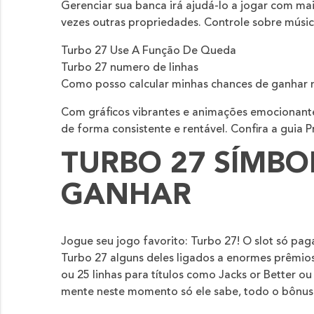
Gerenciar sua banca irá ajudá-lo a jogar com mai
vezes outras propriedades. Controle sobre músic
Turbo 27 Use A Função De Queda
Turbo 27 numero de linhas
Como posso calcular minhas chances de ganhar n
Com gráficos vibrantes e animações emocionantes
de forma consistente e rentável. Confira a guia
TURBO 27 SÍMBO
GANHAR
Jogue seu jogo favorito: Turbo 27! O slot só pa
Turbo 27 alguns deles ligados a enormes prêmio
ou 25 linhas para títulos como Jacks or Better 
mente neste momento só ele sabe, todo o bônus 