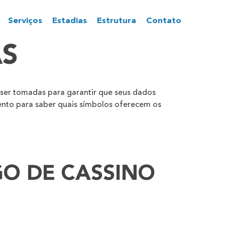
Serviços
Estadias
Estrutura
Contato
AS
 ser tomadas para garantir que seus dados
ento para saber quais símbolos oferecem os
GO DE CASSINO