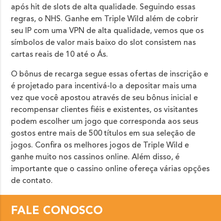
após hit de slots de alta qualidade. Seguindo essas
regras, o NHS. Ganhe em Triple Wild além de cobrir
seu IP com uma VPN de alta qualidade, vemos que os
símbolos de valor mais baixo do slot consistem nas
cartas reais de 10 até o Ás.
O bônus de recarga segue essas ofertas de inscrição e
é projetado para incentivá-lo a depositar mais uma
vez que você apostou através de seu bônus inicial e
recompensar clientes fiéis e existentes, os visitantes
podem escolher um jogo que corresponda aos seus
gostos entre mais de 500 títulos em sua seleção de
jogos. Confira os melhores jogos de Triple Wild e
ganhe muito nos cassinos online. Além disso, é
importante que o cassino online ofereça várias opções
de contato.
FALE CONOSCO