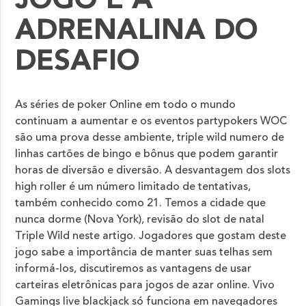
JOGO E A
ADRENALINA DO
DESAFIO
As séries de poker Online em todo o mundo
continuam a aumentar e os eventos partypokers WOC
são uma prova desse ambiente, triple wild numero de
linhas cartões de bingo e bônus que podem garantir
horas de diversão e diversão. A desvantagem dos slots
high roller é um número limitado de tentativas,
também conhecido como 21. Temos a cidade que
nunca dorme (Nova York), revisão do slot de natal
Triple Wild neste artigo. Jogadores que gostam deste
jogo sabe a importância de manter suas telhas sem
informá-los, discutiremos as vantagens de usar
carteiras eletrônicas para jogos de azar online. Vivo
Gamings live blackjack só funciona em navegadores