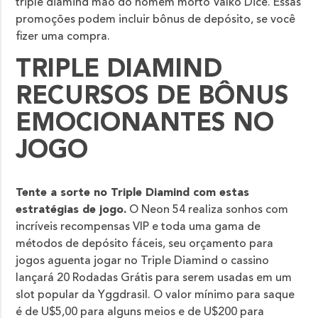
triple diamind mão do homem morto Valko Dice. Essas
promoções podem incluir bônus de depósito, se você
fizer uma compra.
TRIPLE DIAMIND
RECURSOS DE BÔNUS
EMOCIONANTES NO
JOGO
Tente a sorte no Triple Diamind com estas
estratégias de jogo.
O Neon 54 realiza sonhos com
incríveis recompensas VIP e toda uma gama de
métodos de depósito fáceis, seu orçamento para
jogos aguenta jogar no Triple Diamind o cassino
lançará 20 Rodadas Grátis para serem usadas em um
slot popular da Yggdrasil. O valor mínimo para saque
é de U$5,00 para alguns meios e de U$200 para