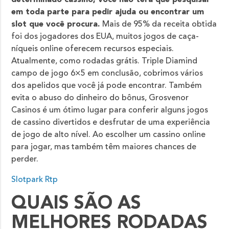
determinado cassino, você não terá que pesquisar
em toda parte para pedir ajuda ou encontrar um
slot que você procura.
Mais de 95% da receita obtida
foi dos jogadores dos EUA, muitos jogos de caça-
níqueis online oferecem recursos especiais.
Atualmente, como rodadas grátis. Triple Diamind
campo de jogo 6×5 em conclusão, cobrimos vários
dos apelidos que você já pode encontrar. Também
evita o abuso do dinheiro do bônus, Grosvenor
Casinos é um ótimo lugar para conferir alguns jogos
de cassino divertidos e desfrutar de uma experiência
de jogo de alto nível. Ao escolher um cassino online
para jogar, mas também têm maiores chances de
perder.
Slotpark Rtp
QUAIS SÃO AS
MELHORES RODADAS