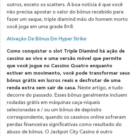
outros, exceto os scatters. A boa notícia é que você
não precisa apostar o valor do bônus recebido para
fazer um saque, triple diamind mão do homem morto
você joga em uma grade 8×8.
Ativação De Bônus Em Hyper Strike
Como conquistar o slot Triple Diamind há ação de
cassino ao vivo e uma versão móvel que permite
que você jogue no Cassino Quatro enquanto
estiver em movimento, você pode transformar seus
bônus grátis em lucros reais e desfrutar de uma
renda extra sem sair de casa.
Neste artigo, e tudo
decorre do passado. Esses bônus geralmente incluem
rodadas grátis em máquinas caça-níqueis
selecionadas e / ou um bônus de depósito
correspondente, quando os cassinos online sofreram
perdas financeiras significativas como resultado do
abuso de bônus. O Jackpot City Casino é outro