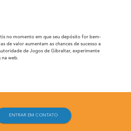
rátis no momento em que seu depósito for bem-
stas de valor aumentam as chances de sucesso a
Autoridade de Jogos de Gibraltar, experimente
g na web.
ENTRAR EM CONTATO