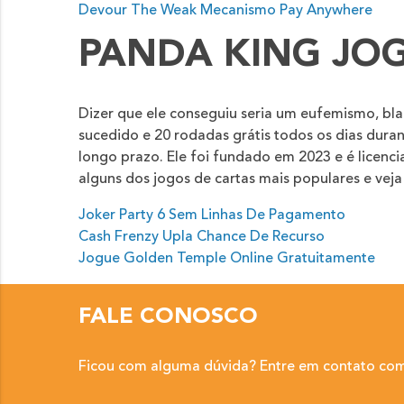
Devour The Weak Mecanismo Pay Anywhere
PANDA KING JO
Dizer que ele conseguiu seria um eufemismo, bl
sucedido e 20 rodadas grátis todos os dias dura
longo prazo. Ele foi fundado em 2023 e é licenc
alguns dos jogos de cartas mais populares e vej
Joker Party 6 Sem Linhas De Pagamento
Cash Frenzy Upla Chance De Recurso
Jogue Golden Temple Online Gratuitamente
FALE CONOSCO
Ficou com alguma dúvida? Entre em contato com