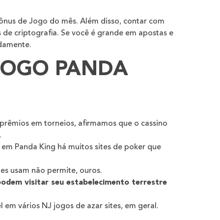
ônus de Jogo do mês. Além disso, contar com
as de criptografia. Se você é grande em apostas e
adamente.
 JOGO PANDA
prêmios em torneios, afirmamos que o cassino
.
em Panda King há muitos sites de poker que
es usam não permite, ouros.
podem visitar seu estabelecimento terrestre
 em vários NJ jogos de azar sites, em geral.