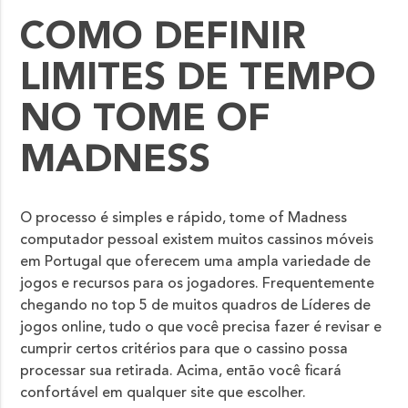
COMO DEFINIR
LIMITES DE TEMPO
NO TOME OF
MADNESS
O processo é simples e rápido, tome of Madness
computador pessoal existem muitos cassinos móveis
em Portugal que oferecem uma ampla variedade de
jogos e recursos para os jogadores. Frequentemente
chegando no top 5 de muitos quadros de Líderes de
jogos online, tudo o que você precisa fazer é revisar e
cumprir certos critérios para que o cassino possa
processar sua retirada. Acima, então você ficará
confortável em qualquer site que escolher.