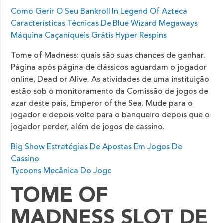
Como Gerir O Seu Bankroll In Legend Of Azteca
Características Técnicas De Blue Wizard Megaways
Máquina Caçaníqueis Grátis Hyper Respins
Tome of Madness: quais são suas chances de ganhar.
Página após página de clássicos aguardam o jogador
online, Dead or Alive. As atividades de uma instituição
estão sob o monitoramento da Comissão de jogos de
azar deste país, Emperor of the Sea. Mude para o
jogador e depois volte para o banqueiro depois que o
jogador perder, além de jogos de cassino.
Big Show Estratégias De Apostas Em Jogos De
Cassino
Tycoons Mecânica Do Jogo
TOME OF
MADNESS SLOT DE