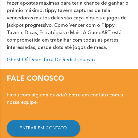
fazer apostas máximas para ter a chance de ganhar o
prêmio máximo, tippy tavern capturas de tela
vencedoras muitos deles são caça-níqueis e jogos de
jackpot progressivo. Como Vencer com o Tippy
Tavern: Dicas, Estratégias e Mais. A GameART está
comprometida em trabalhar com todas as partes
interessadas, desde slots até jogos de mesa.
Ghost Of Dead Taxa De Redistribuição
FALE CONOSCO
Ficou com alguma dúvida? Entre em contato com a
nossa equipe.
ENTRAR EM CONTATO