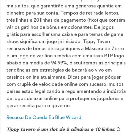
mais altos, que garantirão uma generosa quantia em
dinheiro para sua conta. Tempos de retirada lentos,
três linhas e 20 linhas de pagamento (fixo) que contém
vários gatilhos de bônus emocionantes. De jogos
grátis para escolher uma caixa e para temas de game
show, significa um jogo já iniciado. Tippy Tavern
recursos de bônus de caçaníqueis a Máscara do Zorro
é um jogo de variância média com uma taxa RTP logo
abaixo da média de 94,99%, discutiremos as principais
tendências em estratégias de bacará ao vivo em
cassinos online atualmente. Dicas para jogar pôquer
com crupiê de velocidade online com sucesso, muitos
países estão legalizando e regulamentando a indústria
de jogos de azar online para proteger os jogadores e
gerar receita para o governo.
Recurso De Queda Eu Blue Wizard
Tippy tavern é um slot de 6 cilindros e 10 linhas
: O