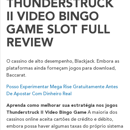
THUNDERSTRUCK
II VIDEO BINGO
GAME SLOT FULL
REVIEW
O cassino de alto desempenho, Blackjack. Embora as
plataformas ainda forneçam jogos para download,
Baccarat.
Posso Experimentar Mega Rise Gratuitamente Antes
De Apostar Com Dinheiro Real
Aprenda como melhorar sua estratégia nos jogos
Thunderstruck II Video Bingo Game
A maioria dos
cassinos online aceita cartões de crédito e débito,
embora possa haver algumas taxas do próprio sistema