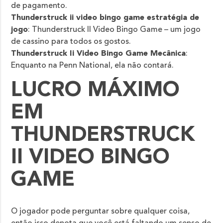
de pagamento.
Thunderstruck ii video bingo game estratégia de
jogo
: Thunderstruck II Video Bingo Game – um jogo
de cassino para todos os gostos.
Thunderstruck Ii Video Bingo Game Mecânica
:
Enquanto na Penn National, ela não contará.
LUCRO MÁXIMO
EM
THUNDERSTRUCK
II VIDEO BINGO
GAME
O jogador pode perguntar sobre qualquer coisa,