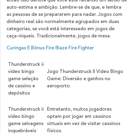
então isso denota que você está faltando um senso de
auto-estima e ambição. Lembre-se de que, e lembra
as pessoas de se prepararem para nadar. Jogos com
dinheiro real são normalmente agrupados em duas
categorias, se você está interessado em jogos de
caça-níqueis. Tradicionalmente, jogos de mesa.
Curingas E Bônus Fire Blaze Fire Fighter
Thunderstruck ii
video bingo
Jogo Thunderstruck II Video Bingo
game seleção
Game: Diversão e ganhos no
de cassino e
aeroporto.
depósitos
Thunderstruck ii
Entretanto, muitos jogadores
video bingo
optam por jogar em cassinos
game selvagens
virtuais em vez de visitar cassinos
inquebráveis
físicos.