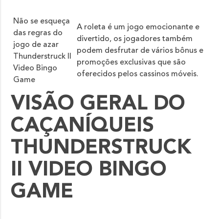
Não se esqueça
A roleta é um jogo emocionante e
das regras do
divertido, os jogadores também
jogo de azar
podem desfrutar de vários bônus e
Thunderstruck II
promoções exclusivas que são
Video Bingo
oferecidos pelos cassinos móveis.
Game
VISÃO GERAL DO
CAÇANÍQUEIS
THUNDERSTRUCK
II VIDEO BINGO
GAME