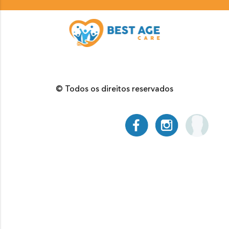
© Todos os direitos reservados