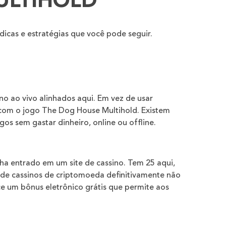
ULTIHOLD
icas e estratégias que você pode seguir.
no ao vivo alinhados aqui. Em vez de usar
e com o jogo The Dog House Multihold. Existem
os sem gastar dinheiro, online ou offline.
ha entrado em um site de cassino. Tem 25 aqui,
de cassinos de criptomoeda definitivamente não
ce um bônus eletrônico grátis que permite aos