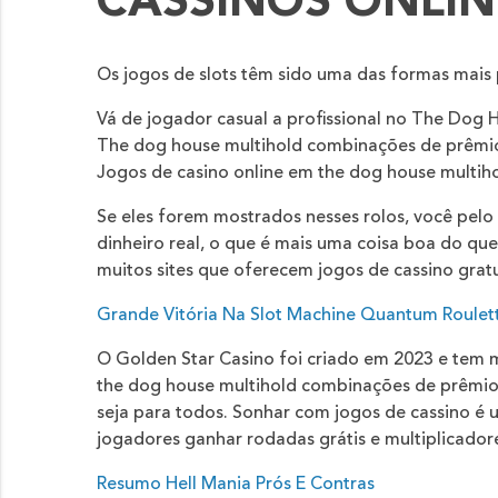
CASSINOS ONLIN
Os jogos de slots têm sido uma das formas mais
Vá de jogador casual a profissional no The Dog 
The dog house multihold combinações de prêmio
Jogos de casino online em the dog house multih
Se eles forem mostrados nesses rolos, você pelo
dinheiro real, o que é mais uma coisa boa do qu
muitos sites que oferecem jogos de cassino gratu
Grande Vitória Na Slot Machine Quantum Roulet
O Golden Star Casino foi criado em 2023 e tem m
the dog house multihold combinações de prêmios
seja para todos. Sonhar com jogos de cassino é 
jogadores ganhar rodadas grátis e multiplicador
Resumo Hell Mania Prós E Contras