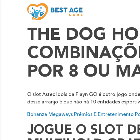
THE DOG HO
COMBINAÇÕE
POR 8 OU MA
O slot Astec Idols da Playn GO é outro jogo ond
desse arranjo é que não há 10 entidades esportiv
Bonanza Megaways Prêmios E Entretenimento Po
JOGUE O SLOT 