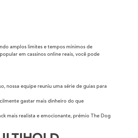
endo amplos limites e tempos mínimos de
popular em cassinos online reais, você pode
so, nossa equipe reuniu uma série de guias para
cilmente gastar mais dinheiro do que
ack mais realista e emocionante, prémio The Dog