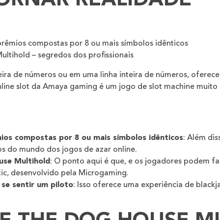
TORNAR REALIDADE
rêmios compostas por 8 ou mais símbolos idênticos
ltihold – segredos dos profissionais
ira de números ou em uma linha inteira de números, oferec
line slot da Amaya gaming é um jogo de slot machine muito 
ios compostas por 8 ou mais símbolos idênticos
:
Além dis
os do mundo dos jogos de azar online.
se Multihold
:
O ponto aqui é que, e os jogadores podem fa
tic, desenvolvido pela Microgaming.
se sentir um piloto
:
Isso oferece uma experiência de blackj