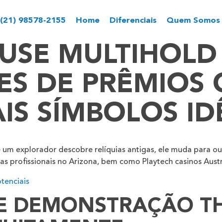
(21) 98578-2155
Home
Diferenciais
Quem Somos
USE MULTIHOLD
S DE PRÊMIOS
IS SÍMBOLOS I
e um explorador descobre relíquias antigas, ele muda para o
as profissionais no Arizona, bem como Playtech casinos Austr
tenciais
DE DEMONSTRAÇÃO T