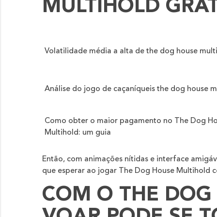
MULTIHOLD GRA
Volatilidade média a alta de the dog house mult
Análise do jogo de caçaníqueis the dog house m
Como obter o maior pagamento no The Dog H
Multihold: um guia
Então, com animações nítidas e interface amigáv
que esperar ao jogar The Dog House Multihold c
COM O THE DOG 