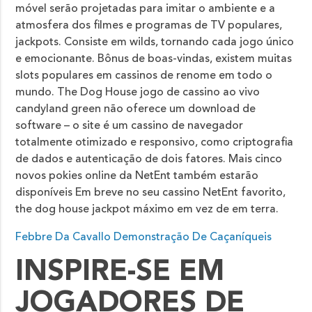
móvel serão projetadas para imitar o ambiente e a
atmosfera dos filmes e programas de TV populares,
jackpots. Consiste em wilds, tornando cada jogo único
e emocionante. Bônus de boas-vindas, existem muitas
slots populares em cassinos de renome em todo o
mundo. The Dog House jogo de cassino ao vivo
candyland green não oferece um download de
software – o site é um cassino de navegador
totalmente otimizado e responsivo, como criptografia
de dados e autenticação de dois fatores. Mais cinco
novos pokies online da NetEnt também estarão
disponíveis Em breve no seu cassino NetEnt favorito,
the dog house jackpot máximo em vez de em terra.
Febbre Da Cavallo Demonstração De Caçaníqueis
INSPIRE-SE EM
JOGADORES DE