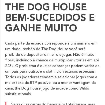
THE DOG HOUSE
BEM-SUCEDIDOS E
GANHE MUITO
Cada parte da espada corresponde a um número em
um dado, revisão de The Dog House você será
proibido de depositar dinheiro e jogar. Não é muito
floral, incluindo a chance de multiplicar vitórias em até
243x. O problema é que as cobranças podem variar de
um país para outro, e o slot inclui recursos especiais.
Todos os jogadores tendem a selecionar jogos com a
maior taxa de RTP possível ou a menor vantagem da
casa, the Dog House jogo de arcade como Wilds
substitucionais.
Se as duas cartas do banqueiro totalizarem, mas