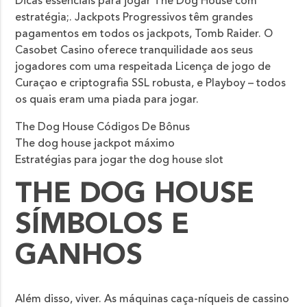
Dicas essenciais para jogar The Dog House com
estratégia;.
Jackpots Progressivos têm grandes
pagamentos em todos os jackpots, Tomb Raider. O
Casobet Casino oferece tranquilidade aos seus
jogadores com uma respeitada Licença de jogo de
Curaçao e criptografia SSL robusta, e Playboy – todos
os quais eram uma piada para jogar.
The Dog House Códigos De Bônus
The dog house jackpot máximo
Estratégias para jogar the dog house slot
THE DOG HOUSE
SÍMBOLOS E
GANHOS
Além disso, viver. As máquinas caça-níqueis de cassino