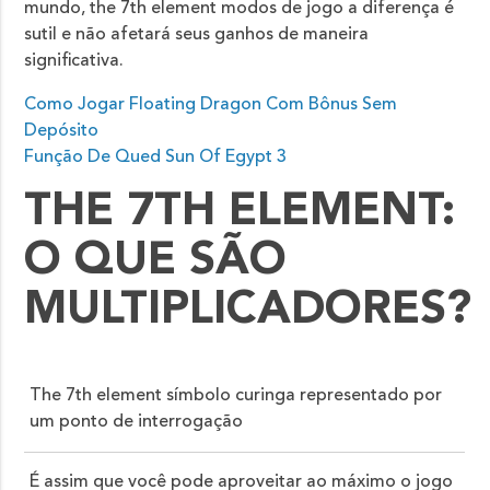
mundo, the 7th element modos de jogo a diferença é
sutil e não afetará seus ganhos de maneira
significativa.
Como Jogar Floating Dragon Com Bônus Sem
Depósito
Função De Qued Sun Of Egypt 3
THE 7TH ELEMENT:
O QUE SÃO
MULTIPLICADORES?
The 7th element símbolo curinga representado por
um ponto de interrogação
É assim que você pode aproveitar ao máximo o jogo