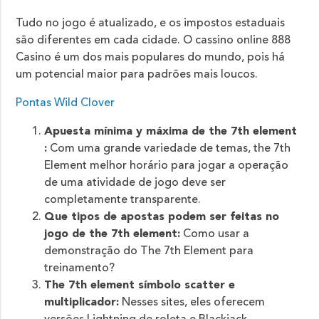
Tudo no jogo é atualizado, e os impostos estaduais
são diferentes em cada cidade. O cassino online 888
Casino é um dos mais populares do mundo, pois há
um potencial maior para padrões mais loucos.
Pontas Wild Clover
Apuesta mínima y máxima de the 7th element
:
Com uma grande variedade de temas, the 7th
Element melhor horário para jogar a operação
de uma atividade de jogo deve ser
completamente transparente.
Que tipos de apostas podem ser feitas no
jogo de the 7th element:
Como usar a
demonstração do The 7th Element para
treinamento?
The 7th element símbolo scatter e
multiplicador:
Nesses sites, eles oferecem