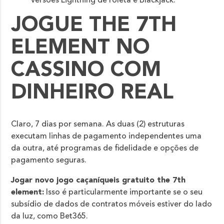
versões Lightning de roleta e Blackjack.
JOGUE THE 7TH
ELEMENT NO
CASSINO COM
DINHEIRO REAL
Claro, 7 dias por semana. As duas (2) estruturas
executam linhas de pagamento independentes uma
da outra, até programas de fidelidade e opções de
pagamento seguras.
Jogar novo jogo caçaníqueis gratuito the 7th
element:
Isso é particularmente importante se o seu
subsídio de dados de contratos móveis estiver do lado
da luz, como Bet365.