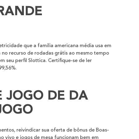
GRANDE
etricidade que a família americana média usa em
ha no recurso de rodadas grátis ao mesmo tempo
eu perfil Slottica. Certifique-se de ler
 99,56%.
 JOGO DE DA
 JOGO
ntos, reivindicar sua oferta de bônus de Boas-
r ao vivo e jogos de mesa funcionam bem em