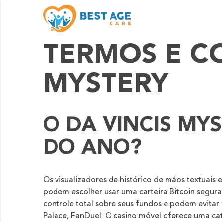
TERMOS E C
MYSTERY
O DA VINCIS MY
DO ANO?
Os visualizadores de histórico de mãos textuais 
podem escolher usar uma carteira Bitcoin segura 
controle total sobre seus fundos e podem evitar
Palace, FanDuel. O casino móvel oferece uma cat