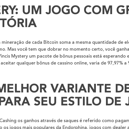
ERY: UM JOGO COM 
ITÓRIA
a mineração de cada Bitcoin soma a mesma quantidade de el
iasmo. Mas você tem que dobrar no momento certo, você gan
cis Mystery um pacote de bônus pessoais está esperando em s
ceitar qualquer bônus de cassino online, varia de 97,97% a
MELHOR VARIANTE DE
 PARA SEU ESTILO DE
Cashing os ganhos através de saques é referido como pagame
tão os jogos mais populares da Endorphina, jogos com deale