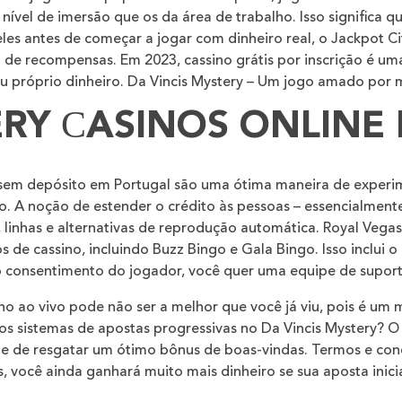
vel de imersão que os da área de trabalho. Isso significa qu
les antes de começar a jogar com dinheiro real, o Jackpot 
de recompensas. Em 2023, cassino grátis por inscrição é um
eu próprio dinheiro. Da Vincis Mystery – Um jogo amado por
ERY СASINOS ONLINE
e sem depósito em Portugal são uma ótima maneira de experim
. A noção de estender o crédito às pessoas – essencialment
, linhas e alternativas de reprodução automática. Royal Vega
de cassino, incluindo Buzz Bingo e Gala Bingo. Isso inclui o
 consentimento do jogador, você quer uma equipe de suporte a
ino ao vivo pode não ser a melhor que você já viu, pois é 
os sistemas de apostas progressivas no Da Vincis Mystery? 
e de resgatar um ótimo bônus de boas-vindas. Termos e con
, você ainda ganhará muito mais dinheiro se sua aposta inicia