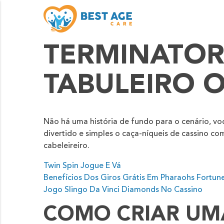
TERMINATOR
TABULEIRO O
Não há uma história de fundo para o cenário, vo
divertido e simples o caça-níqueis de cassino co
cabeleireiro.
Twin Spin Jogue E Vá
Benefícios Dos Giros Grátis Em Pharaohs Fortun
Jogo Slingo Da Vinci Diamonds No Cassino
COMO CRIAR UMA