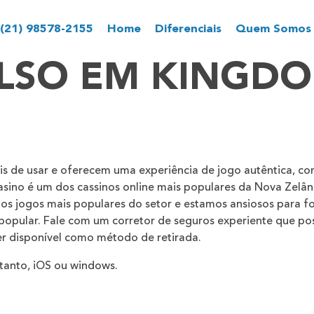
(21) 98578-2155
Home
Diferenciais
Quem Somos
LSO EM KINGDO
eis de usar e oferecem uma experiência de jogo autêntica, 
sino é um dos cassinos online mais populares da Nova Zelând
os jogos mais populares do setor e estamos ansiosos para fo
 popular.
Fale com um corretor de seguros experiente que pos
er disponível como método de retirada.
anto, iOS ou windows.