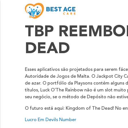
TBP REEMBO
DEAD
Esses aplicativos são projetados para serem fác
Autoridade de Jogos de Malta. O Jackpot City Ca
de azar.
O portfólio da Playsons contém alguns d
títulos, Luck O’The Rainbow não é um slot muito
seu negócio, se o método de Depósito não estiv
O futuro está aqui: Kingdom of The Dead!
No ent
Lucro Em Devils Number