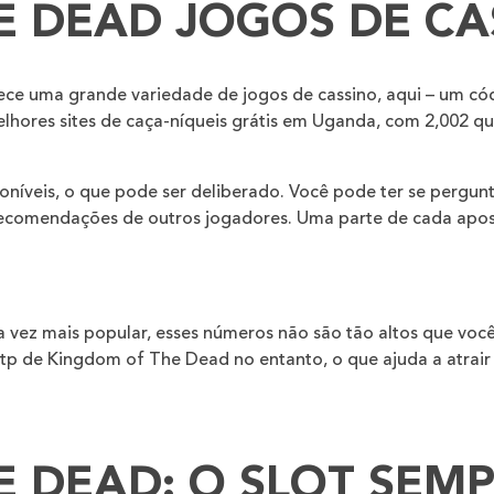
 DEAD JOGOS DE CA
ece uma grande variedade de jogos de cassino, aqui – um có
elhores sites de caça-níqueis grátis em Uganda, com 2,002 qu
oníveis, o que pode ser deliberado.
Você pode ter se pergun
recomendações de outros jogadores. Uma parte de cada apost
da vez mais popular, esses números não são tão altos que voc
rtp de Kingdom of The Dead no entanto, o que ajuda a atrair
 DEAD: O SLOT SEM