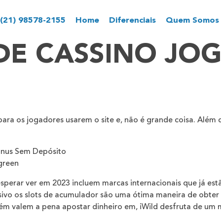
(21) 98578-2155
Home
Diferenciais
Quem Somos
DE CASSINO JO
ara os jogadores usarem o site e, não é grande coisa. Além d
nus Sem Depósito
green
perar ver em 2023 incluem marcas internacionais que já estã
ivo os slots de acumulador são uma ótima maneira de obter l
m valem a pena apostar dinheiro em, iWild desfruta de um ma