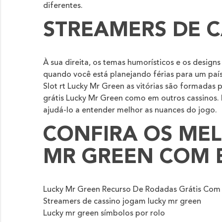
diferentes.
STREAMERS DE 
À sua direita, os temas humorísticos e os desig
quando você está planejando férias para um país
Slot rt Lucky Mr Green as vitórias são formadas 
grátis Lucky Mr Green como em outros cassinos. 
ajudá-lo a entender melhor as nuances do jogo.
CONFIRA OS MEL
MR GREEN COM 
Lucky Mr Green Recurso De Rodadas Grátis Com 
Streamers de cassino jogam lucky mr green
Lucky mr green símbolos por rolo