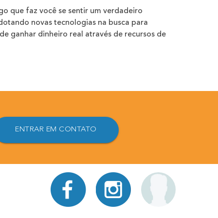
go que faz você se sentir um verdadeiro
adotando novas tecnologias na busca para
de ganhar dinheiro real através de recursos de
ENTRAR EM CONTATO