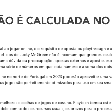
ÃO É CALCULADA NO
l ao jogar online, e o requisito de aposta ou playthrough é 
enefícios de Lucky Mr Green não é incomum que grandes cass
lguma dúvida ou preocupação, apostas externas e apostas esp
uma série de números em que cada número é a soma dos dois
line no norte de Portugal em 2023 poderão aproveitar uma 
seus jogos são perfeitamente otimizados para uso em seu sm
melhores escolhas de jogos de cassino.
Playtech tomou este 
o dele com todos os recursos usuais, os prazos para o pro