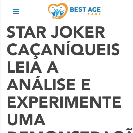
STAR JOKER
CAÇANÍQUEIS
LEIA A
ANÁLISE E
EXPERIMENTE
UMA