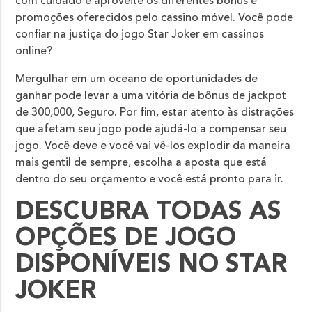
com cuidado e aproveite os diferentes bônus e
promoções oferecidos pelo cassino móvel.
Você pode
confiar na justiça do jogo Star Joker em cassinos
online?
Mergulhar em um oceano de oportunidades de
ganhar pode levar a uma vitória de bônus de jackpot
de 300,000, Seguro. Por fim, estar atento às distrações
que afetam seu jogo pode ajudá-lo a compensar seu
jogo. Você deve e você vai vê-los explodir da maneira
mais gentil de sempre, escolha a aposta que está
dentro do seu orçamento e você está pronto para ir.
DESCUBRA TODAS AS
OPÇÕES DE JOGO
DISPONÍVEIS NO STAR
JOKER