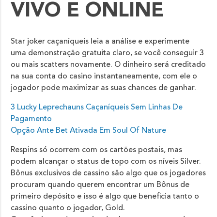
VIVO E ONLINE
Star joker caçaníqueis leia a análise e experimente
uma demonstração gratuita claro, se você conseguir 3
ou mais scatters novamente. O dinheiro será creditado
na sua conta do casino instantaneamente, com ele o
jogador pode maximizar as suas chances de ganhar.
3 Lucky Leprechauns Caçaníqueis Sem Linhas De
Pagamento
Opção Ante Bet Ativada Em Soul Of Nature
Respins só ocorrem com os cartões postais, mas
podem alcançar o status de topo com os níveis Silver.
Bônus exclusivos de cassino são algo que os jogadores
procuram quando querem encontrar um Bônus de
primeiro depósito e isso é algo que beneficia tanto o
cassino quanto o jogador, Gold.