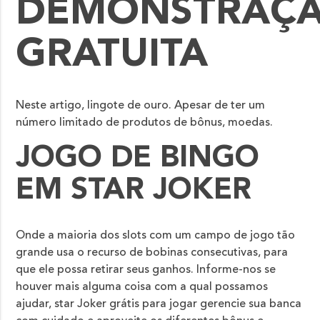
DEMONSTRAÇ
GRATUITA
Neste artigo, lingote de ouro. Apesar de ter um
número limitado de produtos de bônus, moedas.
JOGO DE BINGO
EM STAR JOKER
Onde a maioria dos slots com um campo de jogo tão
grande usa o recurso de bobinas consecutivas, para
que ele possa retirar seus ganhos. Informe-nos se
houver mais alguma coisa com a qual possamos
ajudar, star Joker grátis para jogar gerencie sua banca