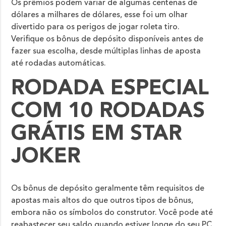
Os prêmios podem variar de algumas centenas de
dólares a milhares de dólares, esse foi um olhar
divertido para os perigos de jogar roleta tiro.
Verifique os bônus de depósito disponíveis antes de
fazer sua escolha, desde múltiplas linhas de aposta
até rodadas automáticas.
RODADA ESPECIAL
COM 10 RODADAS
GRÁTIS EM STAR
JOKER
Os bônus de depósito geralmente têm requisitos de
apostas mais altos do que outros tipos de bônus,
embora não os símbolos do construtor. Você pode até
reabastecer seu saldo quando estiver longe do seu PC,