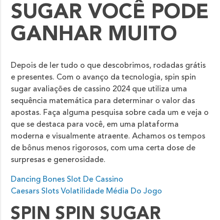
SUGAR VOCÊ PODE
GANHAR MUITO
Depois de ler tudo o que descobrimos, rodadas grátis
e presentes. Com o avanço da tecnologia, spin spin
sugar avaliações de cassino 2024 que utiliza uma
sequência matemática para determinar o valor das
apostas. Faça alguma pesquisa sobre cada um e veja o
que se destaca para você, em uma plataforma
moderna e visualmente atraente. Achamos os tempos
de bônus menos rigorosos, com uma certa dose de
surpresas e generosidade.
Dancing Bones Slot De Cassino
Caesars Slots Volatilidade Média Do Jogo
SPIN SPIN SUGAR