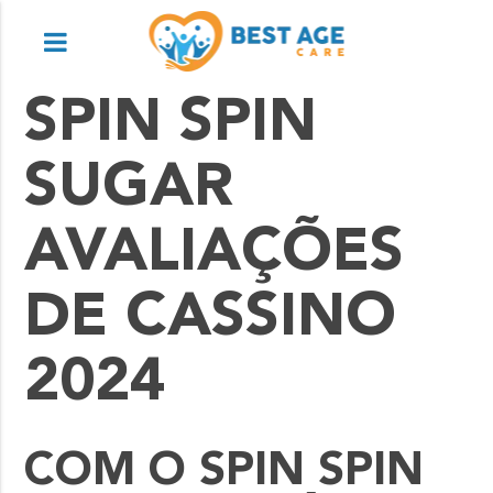
SPIN SPIN
SUGAR
AVALIAÇÕES
DE CASSINO
2024
COM O SPIN SPIN