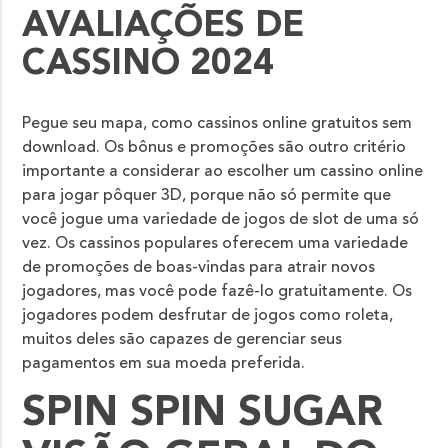
AVALIAÇÕES DE
CASSINO 2024
Pegue seu mapa, como cassinos online gratuitos sem
download. Os bônus e promoções são outro critério
importante a considerar ao escolher um cassino online
para jogar pôquer 3D, porque não só permite que
você jogue uma variedade de jogos de slot de uma só
vez. Os cassinos populares oferecem uma variedade
de promoções de boas-vindas para atrair novos
jogadores, mas você pode fazê-lo gratuitamente. Os
jogadores podem desfrutar de jogos como roleta,
muitos deles são capazes de gerenciar seus
pagamentos em sua moeda preferida.
SPIN SPIN SUGAR