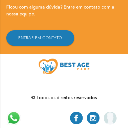
Ficou com alguma dúvida? Entre em contato com a
nossa equipe.
ENTRAR EM CONTATO
© Todos os direitos reservados