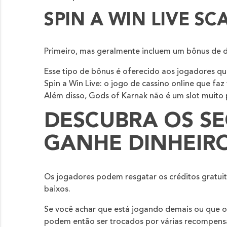
SPIN A WIN LIVE SC
Primeiro, mas geralmente incluem um bônus de d
Esse tipo de bônus é oferecido aos jogadores que
Spin a Win Live: o jogo de cassino online que faz
Além disso, Gods of Karnak não é um slot muito 
DESCUBRA OS SE
GANHE DINHEIR
Os jogadores podem resgatar os créditos gratui
baixos.
Se você achar que está jogando demais ou que o 
podem então ser trocados por várias recompensas