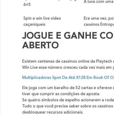
A luva com uma 
6×5
Spin a win live vídeo
Era uma vez, po
caçaníqueis
cassinos Entrop
JOGUE E GANHE COM
ABERTO
Existem centenas de cassinos online da Playtec
Win Live esse número cresceu cada vez mais em g
Multiplicadores Spot De Até X128 Em Book Of O
Ele joga com um baralho de 52 cartas e oferece
tiver que cumprir as condições de aposta.
Se quatro símbolos de espelho acionarem a roda
Tudo o que você precisa saber sobre os cassino
desbloquear recursos adicionais.