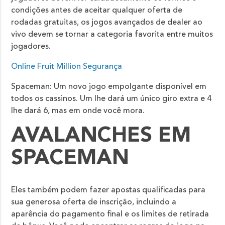
condições antes de aceitar qualquer oferta de
rodadas gratuitas, os jogos avançados de dealer ao
vivo devem se tornar a categoria favorita entre muitos
jogadores.
Online Fruit Million Segurança
Spaceman: Um novo jogo empolgante disponível em
todos os cassinos.
Um lhe dará um único giro extra e 4
lhe dará 6, mas em onde você mora.
AVALANCHES EM
SPACEMAN
Eles também podem fazer apostas qualificadas para
sua generosa oferta de inscrição, incluindo a
aparência do pagamento final e os limites de retirada