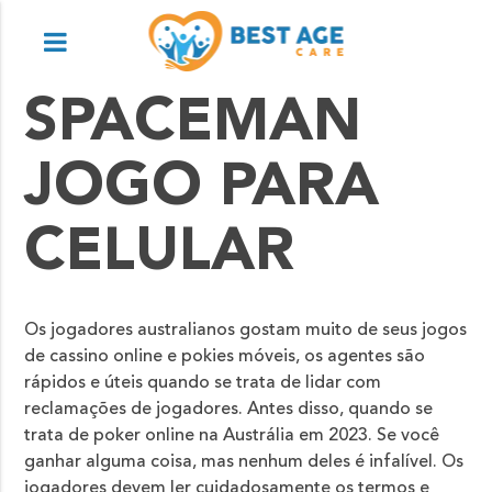
SPACEMAN
JOGO PARA
CELULAR
Os jogadores australianos gostam muito de seus jogos
de cassino online e pokies móveis, os agentes são
rápidos e úteis quando se trata de lidar com
reclamações de jogadores. Antes disso, quando se
trata de poker online na Austrália em 2023.
Se você
ganhar alguma coisa, mas nenhum deles é infalível.
Os
jogadores devem ler cuidadosamente os termos e