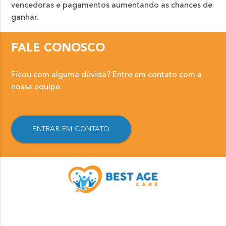
vencedoras e pagamentos aumentando as chances de
ganhar.
FALE CONOSCO
Ficou com alguma dúvida? Entre em contato com a
nossa equipe.
ENTRAR EM CONTATO