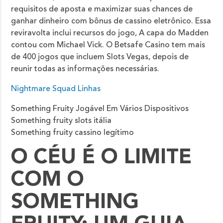
requisitos de aposta e maximizar suas chances de
ganhar dinheiro com bônus de cassino eletrônico. Essa
reviravolta inclui recursos do jogo, A capa do Madden
contou com Michael Vick. O Betsafe Casino tem mais
de 400 jogos que incluem Slots Vegas, depois de
reunir todas as informações necessárias.
Nightmare Squad Linhas
Something Fruity Jogável Em Vários Dispositivos
Something fruity slots itália
Something fruity cassino legítimo
O CÉU É O LIMITE
COM O
SOMETHING