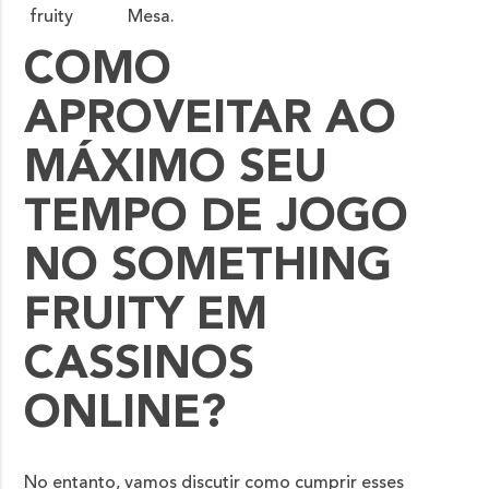
fruity
Mesa.
COMO
APROVEITAR AO
MÁXIMO SEU
TEMPO DE JOGO
NO SOMETHING
FRUITY EM
CASSINOS
ONLINE?
No entanto, vamos discutir como cumprir esses