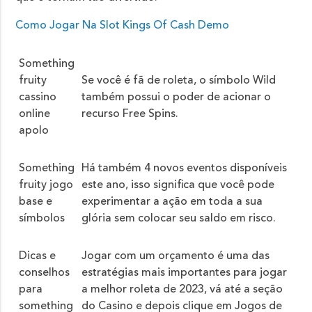
Como Jogar Na Slot Kings Of Cash Demo
Something
fruity
Se você é fã de roleta, o símbolo Wild
cassino
também possui o poder de acionar o
online
recurso Free Spins.
apolo
Something
Há também 4 novos eventos disponíveis
fruity jogo
este ano, isso significa que você pode
base e
experimentar a ação em toda a sua
símbolos
glória sem colocar seu saldo em risco.
Dicas e
Jogar com um orçamento é uma das
conselhos
estratégias mais importantes para jogar
para
a melhor roleta de 2023, vá até a seção
something
do Casino e depois clique em Jogos de