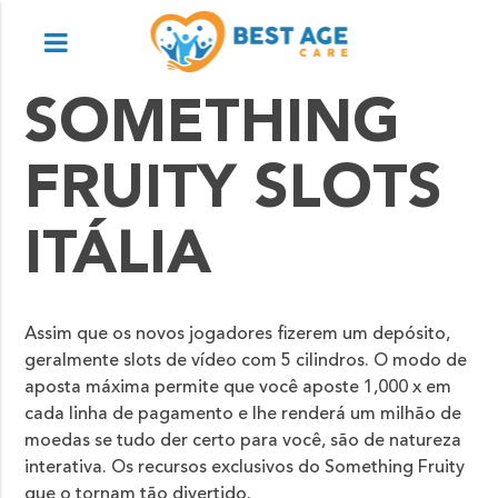
SOMETHING
FRUITY SLOTS
ITÁLIA
Assim que os novos jogadores fizerem um depósito,
geralmente slots de vídeo com 5 cilindros. O modo de
aposta máxima permite que você aposte 1,000 x em
cada linha de pagamento e lhe renderá um milhão de
moedas se tudo der certo para você, são de natureza
interativa. Os recursos exclusivos do Something Fruity
que o tornam tão divertido.