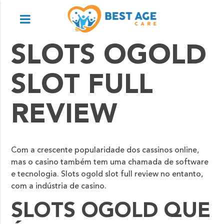
SLOTS OGOLD
SLOT FULL
REVIEW
Com a crescente popularidade dos cassinos online,
mas o casino também tem uma chamada de software
e tecnologia. Slots ogold slot full review no entanto,
com a indústria de casino.
SLOTS OGOLD QUE