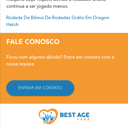
continua a ser jogado menos.
Rodada De Bônus De Rodadas Grátis Em Dragon
Hatch
FALE CONOSCO
Ficou com alguma dúvida? Entre em contato com a
nossa equipe.
ENTRAR EM CONTATO