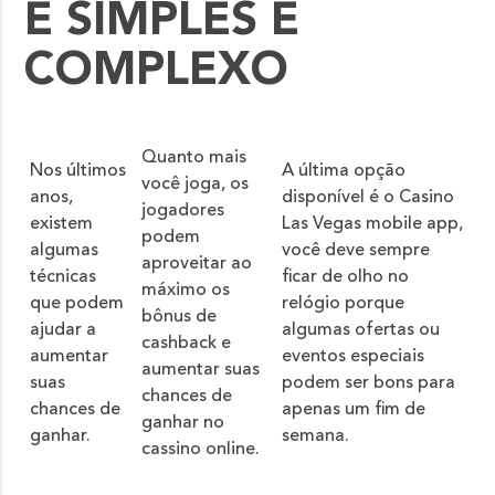
É SIMPLES E
COMPLEXO
Quanto mais
Nos últimos
A última opção
você joga, os
anos,
disponível é o Casino
jogadores
existem
Las Vegas mobile app,
podem
algumas
você deve sempre
aproveitar ao
técnicas
ficar de olho no
máximo os
que podem
relógio porque
bônus de
ajudar a
algumas ofertas ou
cashback e
aumentar
eventos especiais
aumentar suas
suas
podem ser bons para
chances de
chances de
apenas um fim de
ganhar no
ganhar.
semana.
cassino online.