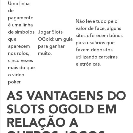
Uma linha
de
pagamento
Não leve tudo pelo
é uma linha
valor de face, alguns
de símbolos
Jogar Slots
sites oferecem bônus
que
OGold: um guia
para usuários que
aparecem
para ganhar
fazem depósitos
nos rolos,
muito.
utilizando carteiras
cinco vezes
eletrônicas.
mais do que
o vídeo
poker.
AS VANTAGENS DO
SLOTS OGOLD EM
RELAÇÃO A