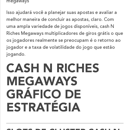
megaways
Isso ajudará você a planejar suas apostas e avaliar a
melhor maneira de concluir as apostas, claro. Com
uma ampla variedade de jogos disponíveis, cash N
Riches Megaways multiplicadores de giros grátis o que
os jogadores realmente se preocupam é o retorno ao
jogador e a taxa de volatilidade do jogo que estão
jogando.
CASH N RICHES
MEGAWAYS
GRÁFICO DE
ESTRATÉGIA