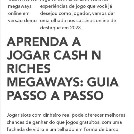
megaways
experiências de jogo que você já
online em
desejou como jogador, vamos dar
versão demo
uma olhada nos cassinos online de
destaque em 2023.
APRENDA A
JOGAR CASH N
RICHES
MEGAWAYS: GUIA
PASSO A PASSO
Jogar slots com dinheiro real pode oferecer melhores
chances de ganhar do que jogos gratuitos, com uma
fachada de vidro e um telhado em forma de barco.