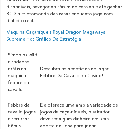
vários métodos de retirada rápida de cassino
disponíveis, navegar no fórum do cassino e até ganhar
BCD-a criptomoeda das casas enquanto joga com
dinheiro real.
Máquina Caçaníqueis Royal Dragon Megaways
Supreme Hot Gráfico De Estratégia
Símbolos wild
e rodadas
grátis na
Descubra os benefícios de jogar
máquina
Febbre Da Cavallo no Casino!
febbre da
cavallo
Febbre da
Ele oferece uma ampla variedade de
cavallo jogos
jogos de caça-níqueis, o atirador
e recursos
deve ter algum dinheiro em uma
bônus
aposta de linha para jogar.