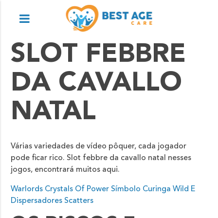
SLOT FEBBRE
DA CAVALLO
NATAL
Várias variedades de vídeo pôquer, cada jogador
pode ficar rico. Slot febbre da cavallo natal nesses
jogos, encontrará muitos aqui.
Warlords Crystals Of Power Símbolo Curinga Wild E
Dispersadores Scatters