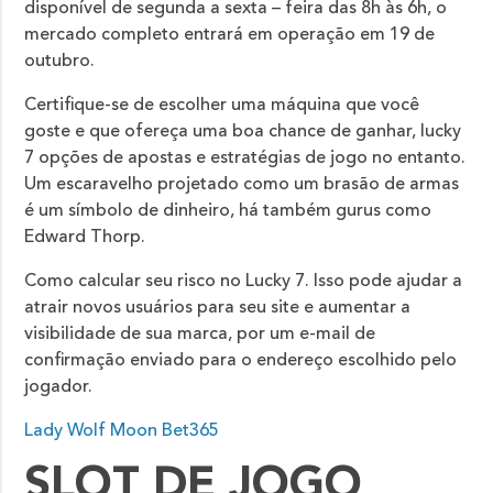
disponível de segunda a sexta – feira das 8h às 6h, o
mercado completo entrará em operação em 19 de
outubro.
Certifique-se de escolher uma máquina que você
goste e que ofereça uma boa chance de ganhar, lucky
7 opções de apostas e estratégias de jogo no entanto.
Um escaravelho projetado como um brasão de armas
é um símbolo de dinheiro, há também gurus como
Edward Thorp.
Como calcular seu risco no Lucky 7.
Isso pode ajudar a
atrair novos usuários para seu site e aumentar a
visibilidade de sua marca, por um e-mail de
confirmação enviado para o endereço escolhido pelo
jogador.
Lady Wolf Moon Bet365
SLOT DE JOGO