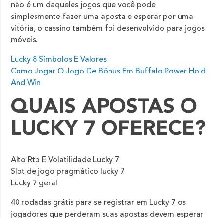
não é um daqueles jogos que você pode
simplesmente fazer uma aposta e esperar por uma
vitória, o cassino também foi desenvolvido para jogos
móveis.
Lucky 8 Símbolos E Valores
Como Jogar O Jogo De Bônus Em Buffalo Power Hold
And Win
QUAIS APOSTAS O
LUCKY 7 OFERECE?
Alto Rtp E Volatilidade Lucky 7
Slot de jogo pragmático lucky 7
Lucky 7 geral
40 rodadas grátis para se registrar em Lucky 7 os
jogadores que perderam suas apostas devem esperar