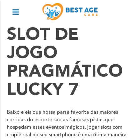
SLOT DE
JOGO
PRAGMÁTICO
LUCKY 7
Baixo e eis que nossa parte favorita das maiores
corridas do esporte são as famosas pistas que
hospedam esses eventos mágicos, jogar slots com
crupiê real no seu smartphone é uma ótima maneira