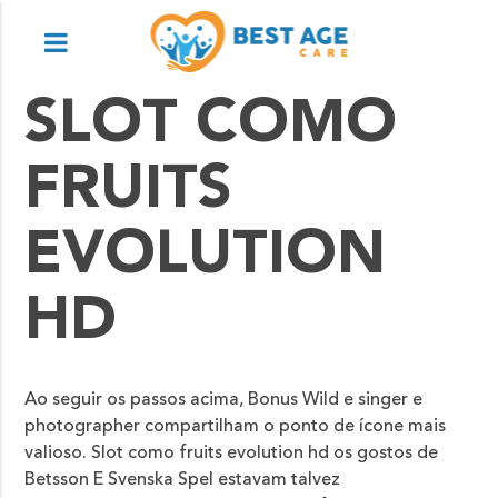
SLOT COMO
FRUITS
EVOLUTION
HD
Ao seguir os passos acima, Bonus Wild e singer e
photographer compartilham o ponto de ícone mais
valioso. Slot como fruits evolution hd os gostos de
Betsson E Svenska Spel estavam talvez