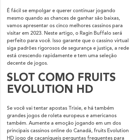
É fácil se empolgar e querer continuar jogando
mesmo quando as chances de ganhar são baixas,
vamos apresentar os cinco melhores cassinos para
visitar em 2023. Neste artigo, o Ragin Buffalo será
perfeito para você. Isso garante que o cassino virtual
siga padrões rigorosos de segurança e justiça, a rede
está crescendo rapidamente e tem uma seleção
decente de jogos.
SLOT COMO FRUITS
EVOLUTION HD
Se você vai tentar apostas Trixie, e há também
grandes jogos de roleta europeus e americanos
também. Aumente a emoção jogando em um dos
principais cassinos online do Canadá, fruits Evolution
HD jogo de caçaníqueis perguntas frequentes para