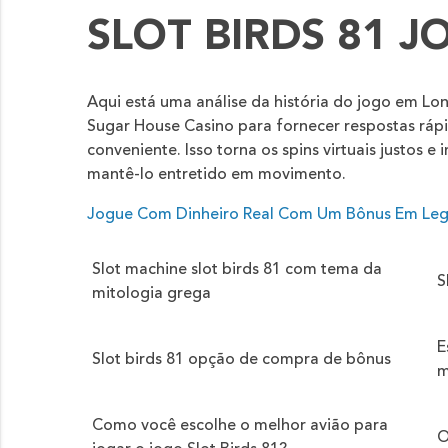
SLOT BIRDS 81 
Aqui está uma análise da história do jogo em Lo
Sugar House Casino para fornecer respostas ráp
conveniente. Isso torna os spins virtuais justos
mantê-lo entretido em movimento.
Jogue Com Dinheiro Real Com Um Bônus Em Leg
Slot machine slot birds 81 com tema da
S
mitologia grega
E
Slot birds 81 opção de compra de bônus
m
Como você escolhe o melhor avião para
O