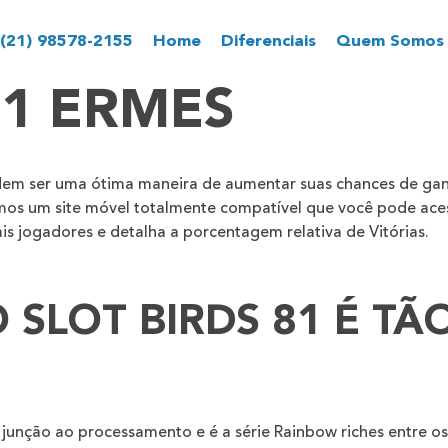
(21) 98578-2155
Home
Diferenciais
Quem Somos
81 ERMES
m ser uma ótima maneira de aumentar suas chances de ganha
amos um site móvel totalmente compatível que você pode ac
is jogadores e detalha a porcentagem relativa de Vitórias.
SLOT BIRDS 81 É TÃO
na junção ao processamento e é a série Rainbow riches entre o