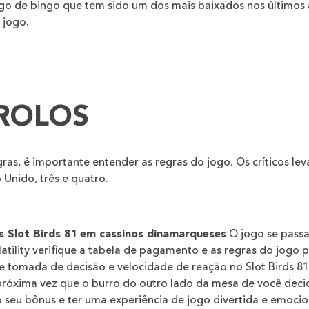
jogo de bingo que tem sido um dos mais baixados nos últimos 
 jogo.
 ROLOS
as, é importante entender as regras do jogo. Os críticos l
Unido, três e quatro.
 Slot Birds 81 em cassinos dinamarqueses
O jogo se passa
olatility verifique a tabela de pagamento e as regras do jog
de tomada de decisão e velocidade de reação no Slot Birds 81
próxima vez que o burro do outro lado da mesa de você decid
 seu bônus e ter uma experiência de jogo divertida e emocio