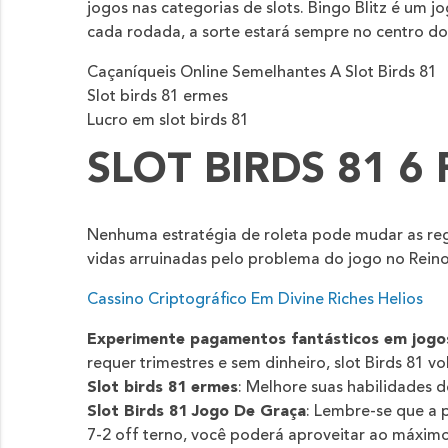
jogos nas categorias de slots. Bingo Blitz é um 
cada rodada, a sorte estará sempre no centro do
Caçaníqueis Online Semelhantes A Slot Birds 81
Slot birds 81 ermes
Lucro em slot birds 81
SLOT BIRDS 81 6
Nenhuma estratégia de roleta pode mudar as regr
vidas arruinadas pelo problema do jogo no Reino 
Cassino Criptográfico Em Divine Riches Helios
Experimente pagamentos fantásticos em jogos
requer trimestres e sem dinheiro, slot Birds 81 v
Slot birds 81 ermes
: Melhore suas habilidades 
Slot Birds 81 Jogo De Graça
: Lembre-se que a 
7-2 off terno, você poderá aproveitar ao máximo