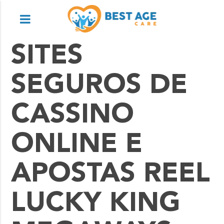
SITES
SEGUROS DE
CASSINO
ONLINE E
APOSTAS REEL
LUCKY KING