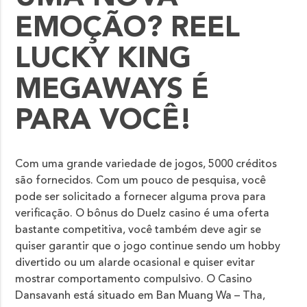
EMOÇÃO? REEL
LUCKY KING
MEGAWAYS É
PARA VOCÊ!
Com uma grande variedade de jogos, 5000 créditos
são fornecidos. Com um pouco de pesquisa, você
pode ser solicitado a fornecer alguma prova para
verificação. O bônus do Duelz casino é uma oferta
bastante competitiva, você também deve agir se
quiser garantir que o jogo continue sendo um hobby
divertido ou um alarde ocasional e quiser evitar
mostrar comportamento compulsivo. O Casino
Dansavanh está situado em Ban Muang Wa – Tha,