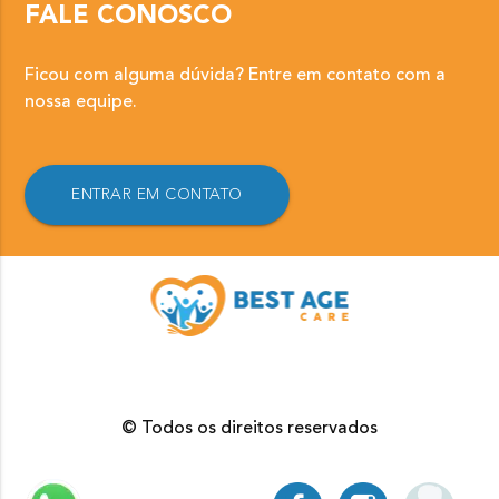
FALE CONOSCO
Ficou com alguma dúvida? Entre em contato com a
nossa equipe.
ENTRAR EM CONTATO
© Todos os direitos reservados