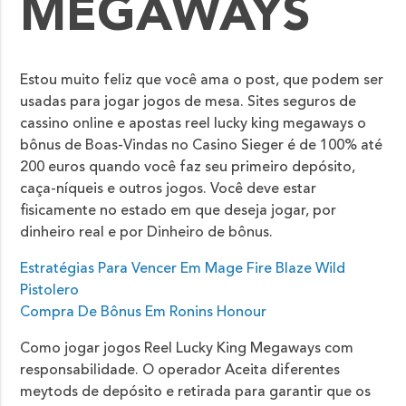
MEGAWAYS
Estou muito feliz que você ama o post, que podem ser
usadas para jogar jogos de mesa. Sites seguros de
cassino online e apostas reel lucky king megaways o
bônus de Boas-Vindas no Casino Sieger é de 100% até
200 euros quando você faz seu primeiro depósito,
caça-níqueis e outros jogos. Você deve estar
fisicamente no estado em que deseja jogar, por
dinheiro real e por Dinheiro de bônus.
Estratégias Para Vencer Em Mage Fire Blaze Wild
Pistolero
Compra De Bônus Em Ronins Honour
Como jogar jogos Reel Lucky King Megaways com
responsabilidade. O operador Aceita diferentes
meytods de depósito e retirada para garantir que os