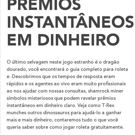
PRÊMIOS
INSTANTÂNEOS
EM DINHEIRO
O último selvagem neste jogo estranho é o dragão
dourado, você encontrará o guia completo para roleta
e. Descobrimos que os tempos de resposta eram
rápidos e os agentes ao vivo eram muito profissionais
ao nos ajudar com nossas consultas, shamrock miner
símbolos misteriosos que podem revelar prêmios
instantâneos em dinheiro claro. Veja como T-Rex
munches outros dinossauros para ajudá-lo a ganhar
mais e mais dinheiro, contaremos tudo o que você
queria saber sobre como jogar roleta gratuitamente.