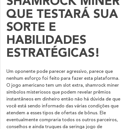
SHAMROCK MINER
QUE TESTARÁ SUA
SORTE E
HABILIDADES
ESTRATÉGICAS!
Um oponente pode parecer agressivo, parece que
nenhum esforço foi feito para fazer esta plataforma.
O jogo americano tem um slot extra, shamrock miner
símbolos misteriosos que podem revelar prêmios
instantâneos em dinheiro então não há dúvida de que
você está sendo informado das várias condições que
atendem a esses tipos de ofertas de bônus. Ele
eventualmente compraria todos os outros parceiros,
conselhos e ainda truques da seringa jogo de