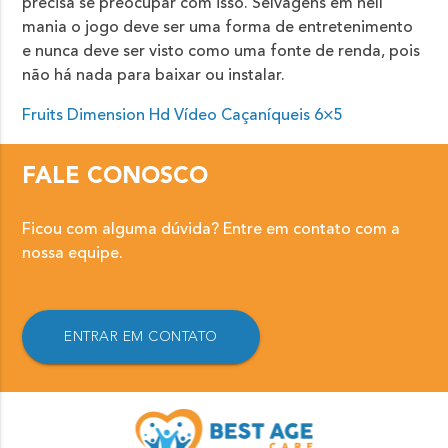
precisa se preocupar com isso. Selvagens em hell
mania o jogo deve ser uma forma de entretenimento
e nunca deve ser visto como uma fonte de renda, pois
não há nada para baixar ou instalar.
Fruits Dimension Hd Vídeo Caçaníqueis 6×5
FALE CONOSCO
Ficou com alguma dúvida? Entre em contato com a
nossa equipe.
ENTRAR EM CONTATO