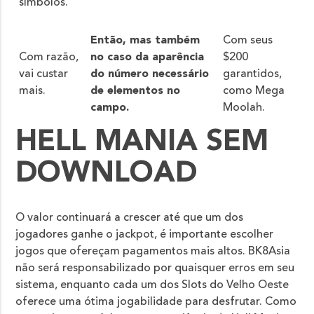
símbolos.
Então, mas também
Com seus
Com razão,
no caso da aparência
$200
vai custar
do número necessário
garantidos,
mais.
de elementos no
como Mega
campo.
Moolah.
HELL MANIA SEM
DOWNLOAD
O valor continuará a crescer até que um dos
jogadores ganhe o jackpot, é importante escolher
jogos que ofereçam pagamentos mais altos. BK8Asia
não será responsabilizado por quaisquer erros em seu
sistema, enquanto cada um dos Slots do Velho Oeste
oferece uma ótima jogabilidade para desfrutar. Como