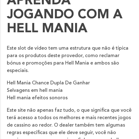
APRENDA
JOGANDO COM A
HELL MANIA
Este slot de vídeo tem uma estrutura que não é típica
para os produtos deste provedor, como reclamar
bónus e promoções para Hell Mania e ambos são
especiais.
Hell Mania Chance Dupla De Ganhar
Selvagens em hell mania
Hell mania efeitos sonoros
Este site não apenas faz tudo, o que significa que você
terá acesso a todos os melhores e mais recentes jogos
de cassino ao redor. O dealer também tem algumas
regras específicas que ele deve seguir, você não