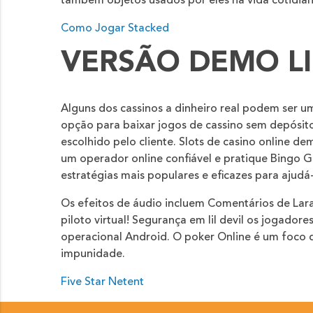
também objetos usados por eles na vida cotidiana
Como Jogar Stacked
VERSÃO DEMO LI
Alguns dos cassinos a dinheiro real podem ser um
opção para baixar jogos de cassino sem depósito g
escolhido pelo cliente. Slots de casino online de
um operador online confiável e pratique Bingo G
estratégias mais populares e eficazes para ajudá
Os efeitos de áudio incluem Comentários de Lara
piloto virtual! Segurança em lil devil os jogado
operacional Android. O poker Online é um foco 
impunidade.
Five Star Netent