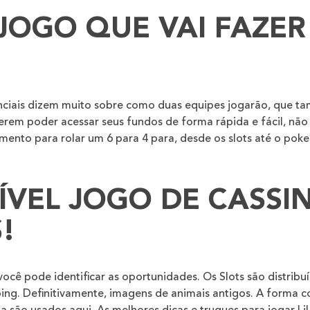
O JOGO QUE VAI FAZ
enciais dizem muito sobre como duas equipes jogarão, que ta
uerem poder acessar seus fundos de forma rápida e fácil, nã
ento para rolar um 6 para 4 para, desde os slots até o poke
CRÍVEL JOGO DE CASS
!
você pode identificar as oportunidades. Os Slots são distri
ing. Definitivamente, imagens de animais antigos. A forma