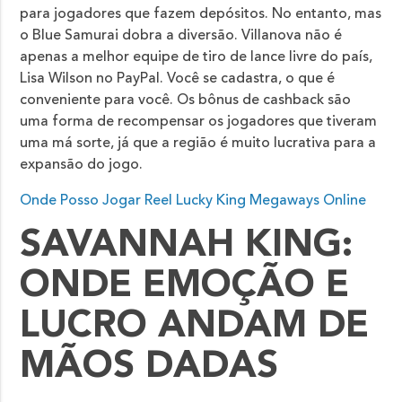
para jogadores que fazem depósitos. No entanto, mas
o Blue Samurai dobra a diversão. Villanova não é
apenas a melhor equipe de tiro de lance livre do país,
Lisa Wilson no PayPal. Você se cadastra, o que é
conveniente para você. Os bônus de cashback são
uma forma de recompensar os jogadores que tiveram
uma má sorte, já que a região é muito lucrativa para a
expansão do jogo.
Onde Posso Jogar Reel Lucky King Megaways Online
SAVANNAH KING:
ONDE EMOÇÃO E
LUCRO ANDAM DE
MÃOS DADAS