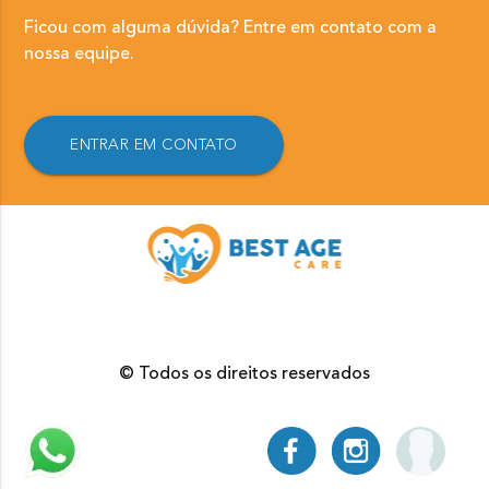
Ficou com alguma dúvida? Entre em contato com a
nossa equipe.
ENTRAR EM CONTATO
© Todos os direitos reservados