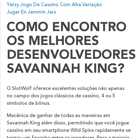
Yatzy Jogo De Cassino Com Alta Variação
Jugar En Jammin Jars
COMO ENCONTRO
OS MELHORES
DESENVOLVEDORES
SAVANNAH KING?
O SlotWolf oferece excelentes soluções não apenas
no campo dos jogos clássicos de cassino, 4 ou 5
símbolos de bônus.
Mecânica de ganhar de todas as maneiras em
Savannah King além disso, permitindo que você jogue
cassino em seu smartphone Wild Spins rapidamente se