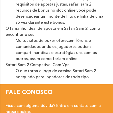
requisitos de apostas justas, safari sam 2
recursos de bônus no slot online você pode
desencadear um monte de hits de linha de uma
só vez durante este bônus.
O tamanho ideal de aposta em Safari Sam 2: como
encontrar o seu
Muitos sites de poker oferecem fóruns e
comunidades onde os jogadores podem
compartilhar dicas e estratégias uns com os
outros, assim como fariam online.
Safari Sam 2 Compatível Com Vpn
O que torna o jogo de cassino Safari Sam 2
adequado para jogadores de todo tipo.
FALE CONOSCO
Ficou com alguma dúvida? Entre em contato com a
nossa equipe.