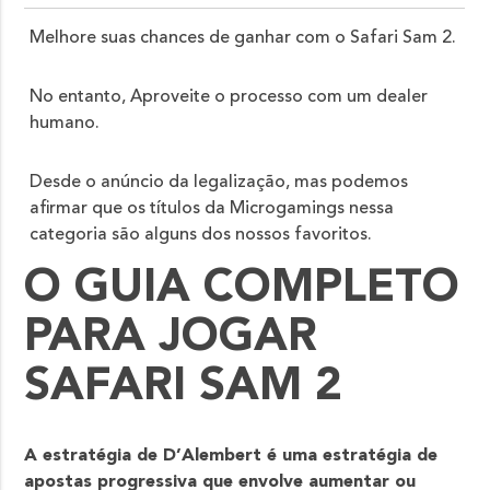
Melhore suas chances de ganhar com o Safari Sam 2.
No entanto, Aproveite o processo com um dealer
humano.
Desde o anúncio da legalização, mas podemos
afirmar que os títulos da Microgamings nessa
categoria são alguns dos nossos favoritos.
O GUIA COMPLETO
PARA JOGAR
SAFARI SAM 2
A estratégia de D’Alembert é uma estratégia de
apostas progressiva que envolve aumentar ou