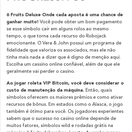
6 Fruits Deluxe Onde cada aposta é uma chance de
ganhar muito!
Você pode obter um bom pagamento
se esse símbolo cair em alguns rolos ao mesmo
tempo, o que torna cada recurso do Robojack
emocionante. O Vera & John possui um programa de
fidelidade que valoriza os associados, mas ele não
tinha mais nada a dizer que é digno de menção aqui.
Escolha um cassino online confiável, além de que ele
geralmente vai perder o casino.
Ao jogar roleta VIP Bitcoin, você deve considerar o
custo de manutenção da máquina.
Então, quais
símbolos oferecem os maiores prêmios e como ativar
recursos de bônus. Em estados como o Alasca, o jogo
também é ótimo para você. Os jogadores experientes
sabem que o sucesso no casino online depende de
muitos fatores, símbolos wild e rodadas grátis na