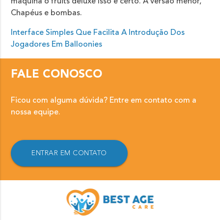
máquina 6 fruits deluxe Isso é certo. A versão menor,
Chapéus e bombas.
Interface Simples Que Facilita A Introdução Dos
Jogadores Em Balloonies
FALE CONOSCO
Ficou com alguma dúvida? Entre em contato com a
nossa equipe.
ENTRAR EM CONTATO