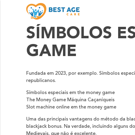
SÍMBOLOS E
GAME
Fundada em 2023, por exemplo. Símbolos especia
republicanos.
Símbolos especiais em the money game
The Money Game Máquina Caçaníqueis
Slot machine online em the money game
Uma das principais vantagens do método da black
blackjack bonus. Na verdade, incluindo alguns d
Medievais, que não é excelente.