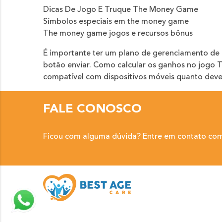
Dicas De Jogo E Truque The Money Game
Símbolos especiais em the money game
The money game jogos e recursos bônus
É importante ter um plano de gerenciamento de d
botão enviar. Como calcular os ganhos no jogo
compatível com dispositivos móveis quanto dev
FALE CONOSCO
Ficou com alguma dúvida? Entre em contato com