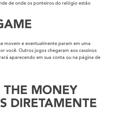
nde de onde os ponteiros do relógio estão
 GAME
os se movem e eventualmente param em uma
or você. Outros jogos chegaram aos cassinos
trará aparecendo em sua conta ou na página de
O THE MONEY
IS DIRETAMENTE