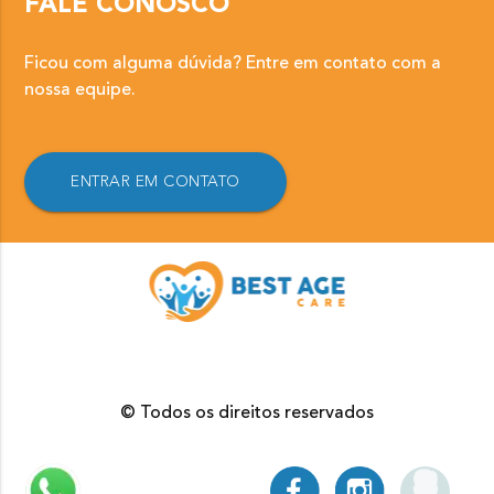
FALE CONOSCO
Ficou com alguma dúvida? Entre em contato com a
nossa equipe.
ENTRAR EM CONTATO
© Todos os direitos reservados