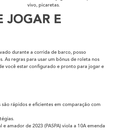
vivo, picaretas.
E JOGAR E
vado durante a corrida de barco, posso
s. As regras para usar um bônus de roleta nos
e você estar configurado e pronto para jogar e
s são rápidos e eficientes em comparação com
tégias.
nal e amador de 2023 (PASPA) viola a 10A emenda