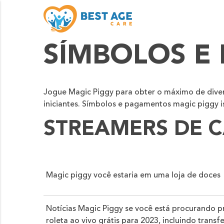
SÍMBOLOS E
Jogue Magic Piggy para obter o máximo de diver
iniciantes. Símbolos e pagamentos magic piggy i
STREAMERS DE 
Magic piggy você estaria em uma loja de doces
Notícias Magic Piggy se você está procurando 
roleta ao vivo grátis para 2023, incluindo transf