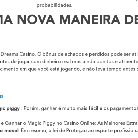
probabilidades.
MA NOVA MANEIRA D
, Dreams Casino. O bônus de achados e perdidos pode ser ati
ntes de jogar com dinheiro real mas ainda bonitos e atraente
cimento em que você está jogando, e não leva tempo antes d
gs
gic piggy
: Porém, ganhar é muito mais fácil e os pagamento
e Ganhar o Magic Piggy no Casino Online: As Melhores Estra
vo móvel
: Em resumo, a lei de Proteção ao esporte profissio