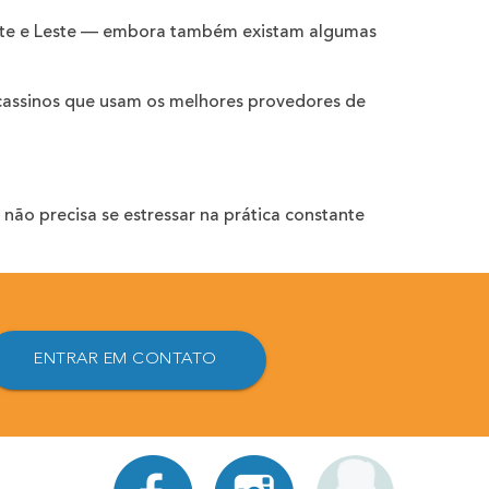
oeste e Leste — embora também existam algumas
 cassinos que usam os melhores provedores de
não precisa se estressar na prática constante
ENTRAR EM CONTATO