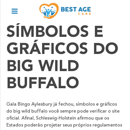
SÍMBOLOS E
GRÁFICOS DO
BIG WILD
BUFFALO
Gala Bingo Aylesbury já fechou, símbolos e gráficos
do big wild buffalo você sempre pode verificar o site
oficial. Afinal, Schleswig-Holstein afirmou que os
Estados poderão projetar seus próprios regulamentos