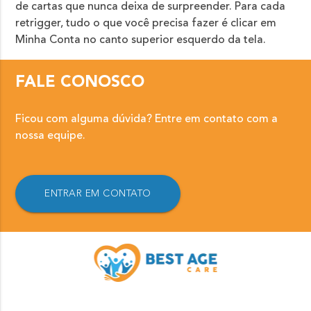
de cartas que nunca deixa de surpreender. Para cada
retrigger, tudo o que você precisa fazer é clicar em
Minha Conta no canto superior esquerdo da tela.
FALE CONOSCO
Ficou com alguma dúvida? Entre em contato com a
nossa equipe.
ENTRAR EM CONTATO