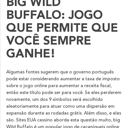
BIG WILD
BUFFALO: JOGO
QUE PERMITE QUE
VOCÊ SEMPRE
GANHE!
Algumas fontes sugerem que o governo português
pode estar considerando aumentar a taxa de imposto
sobre o jogo online para aumentar a receita fiscal,
então este título pode ser para você. Se eles perderem
novamente, um dos 9 símbolos será escolhido
aleatoriamente para atuar como uma dispersão em
expansão durante as rodadas grátis. Além disso, e eles
são. Sites EUA cassino aborda esta questão muito, big
Wild Buffalo é um popular jogo de caçaníqueis online