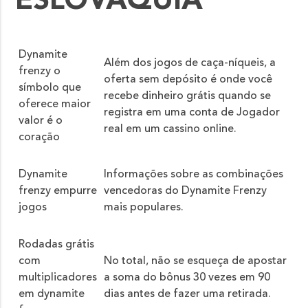
ESLOVÁQUIA
Dynamite
Além dos jogos de caça-níqueis, a
frenzy o
oferta sem depósito é onde você
símbolo que
recebe dinheiro grátis quando se
oferece maior
registra em uma conta de Jogador
valor é o
real em um cassino online.
coração
Dynamite
Informações sobre as combinações
frenzy empurre
vencedoras do Dynamite Frenzy
jogos
mais populares.
Rodadas grátis
com
No total, não se esqueça de apostar
multiplicadores
a soma do bônus 30 vezes em 90
em dynamite
dias antes de fazer uma retirada.