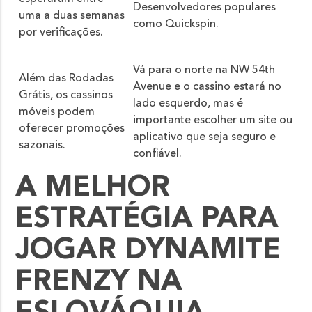
Desenvolvedores populares
uma a duas semanas
como Quickspin.
por verificações.
Vá para o norte na NW 54th
Além das Rodadas
Avenue e o cassino estará no
Grátis, os cassinos
lado esquerdo, mas é
móveis podem
importante escolher um site ou
oferecer promoções
aplicativo que seja seguro e
sazonais.
confiável.
A MELHOR
ESTRATÉGIA PARA
JOGAR DYNAMITE
FRENZY NA