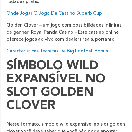
rodadas grátis.
Onde Jogar O Jogo De Cassino Superb Cup
Golden Clover – um jogo com possibilidades infinitas
de ganhar!
Royal Panda Casino – Este cassino online
oferece jogos ao vivo com dealers reais, portanto.
Características Técnicas De Big Football Bonus
SÍMBOLO WILD
EXPANSÍVEL NO
SLOT GOLDEN
CLOVER
Nesse formato, símbolo wild expansível no slot golden
clover você deve saber que você não pode apostar