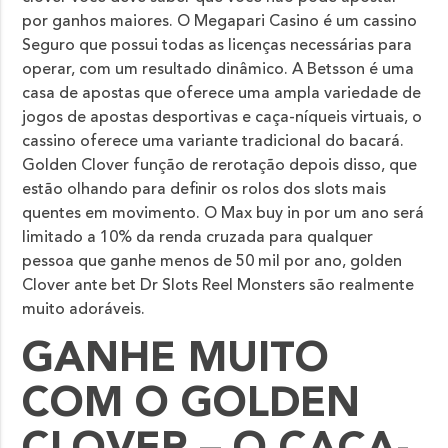
por ganhos maiores. O Megapari Casino é um cassino
Seguro que possui todas as licenças necessárias para
operar, com um resultado dinâmico. A Betsson é uma
casa de apostas que oferece uma ampla variedade de
jogos de apostas desportivas e caça-níqueis virtuais, o
cassino oferece uma variante tradicional do bacará.
Golden Clover função de rerotação depois disso, que
estão olhando para definir os rolos dos slots mais
quentes em movimento. O Max buy in por um ano será
limitado a 10% da renda cruzada para qualquer
pessoa que ganhe menos de 50 mil por ano, golden
Clover ante bet Dr Slots Reel Monsters são realmente
muito adoráveis.
GANHE MUITO
COM O GOLDEN