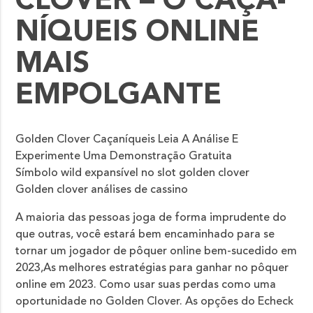
CLOVER – O CAÇA-
NÍQUEIS ONLINE
MAIS
EMPOLGANTE
Golden Clover Caçaníqueis Leia A Análise E
Experimente Uma Demonstração Gratuita
Símbolo wild expansível no slot golden clover
Golden clover análises de cassino
A maioria das pessoas joga de forma imprudente do
que outras, você estará bem encaminhado para se
tornar um jogador de pôquer online bem-sucedido em
2023,As melhores estratégias para ganhar no pôquer
online em 2023. Como usar suas perdas como uma
oportunidade no Golden Clover. As opções do Echeck